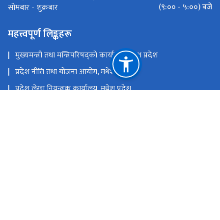
(९:०० - ५:००) बजे
सोमबार - शुक्रबार
महत्त्वपूर्ण लिङ्कहरू
मुख्यमन्त्री तथा मन्त्रिपरिषद्‍को कार्यालय, मधेश प्रदेश
प्रदेश नीति तथा योजना आयोग, मधेश प्रदेश
प्रदेश लेखा नियन्त्रक कार्यालय, मधेश प्रदेश
प्रदेश लोक सेवा आयोग, मधेश प्रदेश
अर्थ मन्त्रालय, सिंहदरवार, काठमाडौं
राष्ट्रिय प्राकृतिक स्रोत तथा वित्त आयोग
जनकपुरधाम, धनुषा, नेपाल
info.mof@madhesh.gov.np
फोन: +९७७-०४१-५२३०२८, +९७७-०४१-५२१५९८