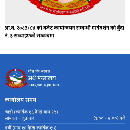
आ.व. २०८३/८४ को बजेट कार्यान्वयन सम्बन्धी मार्गदर्शन को बुँदा
नं. ३ सच्याइएको सम्बन्धमा
मधेश प्रदेश सरकार
अर्थ मन्त्रालय
जनकपुरधाम, धनुषा, नेपाल
कार्यालय समय
जाडो (कार्तिक १६ देखि माघ १५)
(९:०० - ४:००) बजे
सोमबार - शुक्रबार
गर्मी (माघ १६ देखि कार्तिक १५)